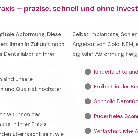
raxis – präzise, schnell und ohne Inves
digitale Abformung. Diese
Selbst Implantate, Schie
ert Ihnen in Zukunft noch
Angebot von Gold, NEM, e
s Dentallabor an Ihrer
digitaler Abformung herge
Kinderleichte un
n sind unsere
Freiheit in der 
en und Qualität höchster
Schnelle Datenüb
len wir Ihnen das
Puderfreies Sca
ng in Ihrer Praxis
Wirtschaftliche 
erden überrascht sein, wie