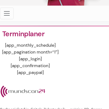
Terminplaner
[app_monthly_schedule]
[app_pagination month=“1″]
[app_login]
[app_confirmation]
[app_paypal]